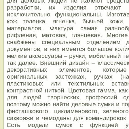
для деловых людей не жалеют средст
разработки, их изделия отвечают
исключительно функциональны. Изгота
кож теленка, ягненка, бычьей кожи,
материалов. Фактура самая разнооб
рифленая, матовая, глянцевая. Многи
снабжены специальным отделением д
документов, в них имеется большое коли
мелкие аксессуары – ручки, мобильный т
так далее. Внешний дизайн – классиче
декоративных элементов, котор
оригинальных застежках, ручках (на
пластиковых или текстильных вста
контрастной ниткой. Цветовая гамма, как
для людей творческих профессий сд
поэтому можно найти деловые сумки и по
фисташкового, цикламенового, зеленог
саквояжи и чемоданы для командировок 
Есть модели сумок с функцией ув