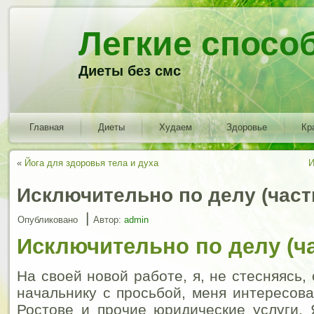
Легкие спосо
Диеты без смс
Главная
Диеты
Худаем
Здоровье
Кр
«
Йога для здоровья тела и духа
И
Исключительно по делу (част
|
Опубликовано
Автор:
admin
Исключительно по делу (ча
На своей новой работе, я, не стесняясь,
начальнику с просьбой, меня интересова
Ростове и прочие юридические услуги.