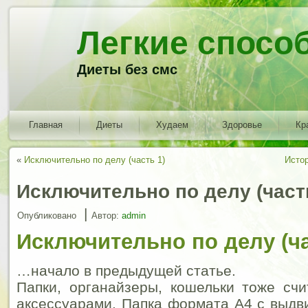
Легкие спосо
Диеты без смс
Главная
Диеты
Худаем
Здоровье
Кр
«
Исключительно по делу (часть 1)
Истор
Исключительно по делу (част
|
Опубликовано
Автор:
admin
Исключительно по делу (ча
…начало в предыдущей статье.
Папки, органайзеры, кошельки тоже сч
аксессуарами. Папка формата А4 с выд