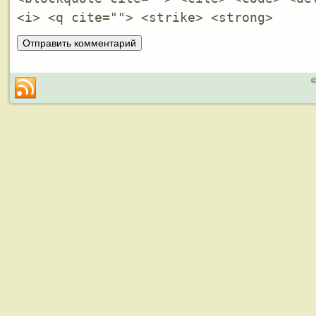
<i> <q cite=""> <strike> <strong>
©