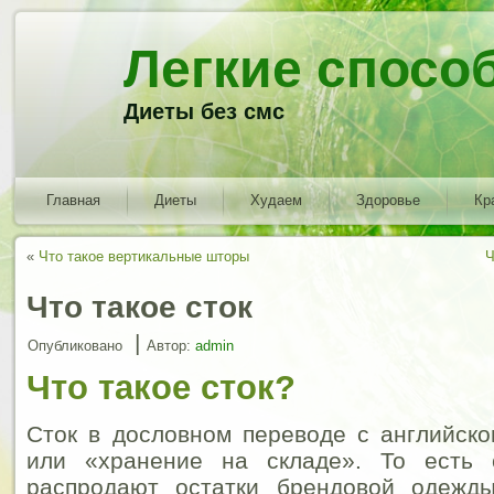
Легкие спосо
Диеты без смс
Главная
Диеты
Худаем
Здоровье
Кр
«
Что такое вертикальные шторы
Ч
Что такое сток
|
Опубликовано
Автор:
admin
Что такое сток?
Сток в дословном переводе с английско
или «хранение на складе». То есть 
распродают остатки брендовой одежд