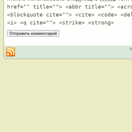
href="" title=""> <abbr title=""> <acr
<blockquote cite=""> <cite> <code> <de
<i> <q cite=""> <strike> <strong>
©