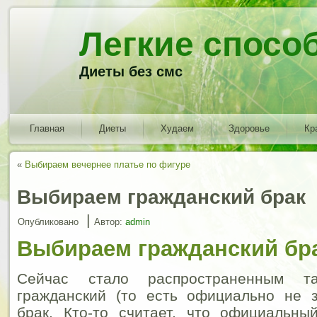
Легкие спосо
Диеты без смс
Главная
Диеты
Худаем
Здоровье
Кр
«
Выбираем вечернее платье по фигуре
Выбираем гражданский брак
|
Опубликовано
Автор:
admin
Выбираем гражданский бр
Сейчас стало распространенным та
гражданский (то есть официально не з
брак. Кто-то считает, что официальны