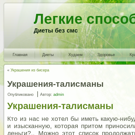
Легкие спосо
Диеты без смс
Главная
Диеты
Худаем
Здоровье
Кр
«
Украшения из бисера
Украшения-талисманы
|
Опубликовано
Автор:
admin
Украшения-талисманы
Кто из нас не хотел бы иметь какую-ниб
и изысканную, которая притом приносила
деньги?.. Можно этот список продолжат