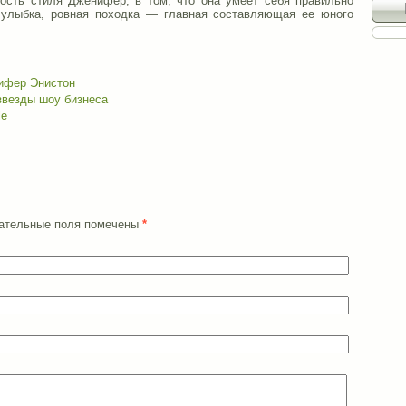
ность стиля Дженифер, в том, что она умеет себя правильно
я улыбка, ровная походка — главная составляющая ее юного
ифер Энистон
звезды шоу бизнеса
le
язательные поля помечены
*