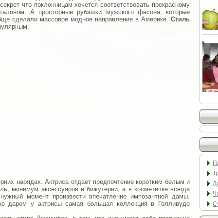
секрет что поклонницам хочется соответствовать прекрасному
эталоном. А просторные рубашки мужского фасона, которые
бще сделали массовое модное направление в Америке.
Стиль
пулярным.
П
Т
рних нарядах. Актриса отдает предпочтение коротким белым и
Д
ль, минимум аксессуаров и бижутерии, а в косметичке всегда
Ч
 нужный момент произвести впечатление импозантной дамы.
не даром у актрисы самая большая коллекция в Голливуде
С