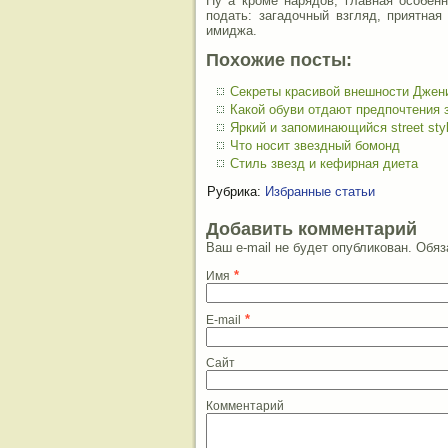
Ну а кроме нарядов, главная особен
подать: загадочный взгляд, приятна
имиджа.
Похожие посты:
Секреты красивой внешности Джен
Какой обуви отдают предпочтения 
Яркий и запоминающийся street sty
Что носит звездный бомонд
Стиль звезд и кефирная диета
Рубрика:
Избранные статьи
Добавить комментарий
Ваш e-mail не будет опубликован. Об
*
Имя
*
E-mail
Сайт
Комментарий