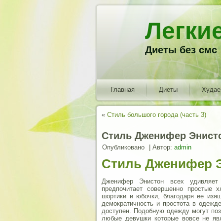
Легки
Диеты без смс
Главная
Диеты
Худа
«
Стиль большого города (часть 3)
Стиль Дженифер Энист
Опубликовано
|
Автор:
admin
Стиль Дженифер 
Дженифер Энистон всех удивляет 
предпочитает совершенно простые х
шортики и юбочки, благодаря ее изя
демократичность и простота в одежде
доступен. Подобную одежду могут поз
любые девушки которые вовсе не явл