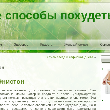
е способы похудет
ем
Здоровье
Красота
Женский секрет
Семья
Стиль звезд и кефирная диета
»
он
Энистон
несвойственным для знаменитой личности стилем. Она
лопковые майки, которые спадают с плеча, ультракороткие
щным ножкам, выглядит она в этих нарядах очень мило. Эта
 стала долей ее успеха: потому что ее стиль, очень прост и
волить себе не только обеспеченные голливудские дивы, но и
яются звездами, но где-то в душе хотят быть похожими на