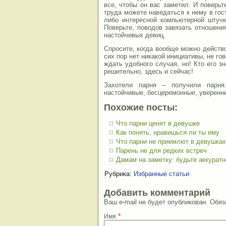
все, чтобы он вас заметил. И поверьт
труда можете наведаться к нему в гост
либо интересной компьютерной штучко
Поверьте, поводов завязать отношени
настойчивых девиц.
Спросите, когда вообще можно действо
сих пор нет никакой инициативы, не го
ждать удобного случая, но! Кто его з
решительно, здесь и сейчас!
Захотели парня – получили парня
настойчивые, бесцеремонные, уверенны
Похожие посты:
Что парни ценят в девушке
Как понять, нравишься ли ты ему
Что парни не приемлют в девушках
Парень не для редких встреч
Дамам на заметку: будьте аккурат
Рубрика:
Избранные статьи
Добавить комментарий
Ваш e-mail не будет опубликован. Об
*
Имя