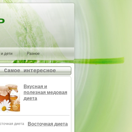
ь
 и дети
Разное
Самое интересное
Вкусная и
полезная медовая
диета
Восточная диета