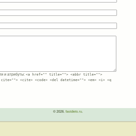
еги и атрибуты:
<a href="" title=""> <abbr title="">
 cite=""> <cite> <code> <del datetime=""> <em> <i> <q
© 2026.
fastdiets.ru
.