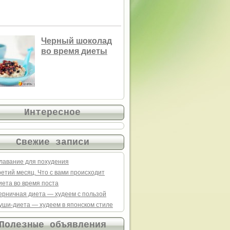
Черный шоколад
во время диеты
Интересное
Свежие записи
лавание для похудения
ретий месяц. Что с вами происходит
иета во время поста
ерничная диета — худеем с пользой
уши-диета — худеем в японском стиле
Полезные объявления