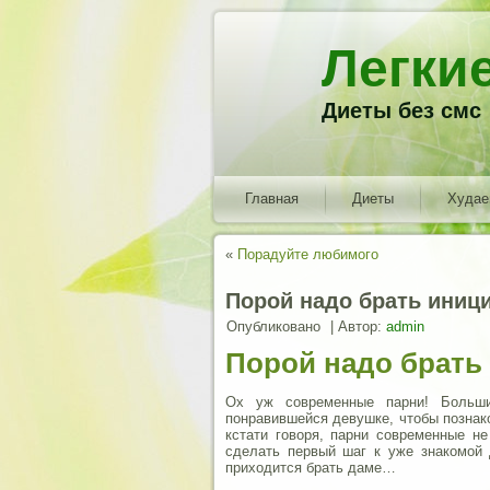
Легки
Диеты без смс
Главная
Диеты
Худа
«
Порадуйте любимого
Порой надо брать иниц
Опубликовано
|
Автор:
admin
Порой надо брать
Ох уж современные парни! Больши
понравившейся девушке, чтобы познак
кстати говоря, парни современные не
сделать первый шаг к уже знакомой 
приходится брать даме…