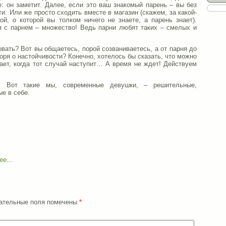
е: он заметит. Далее, если это ваш знакомый парень – вы без
и. Или же просто сходить вместе в магазин (скажем, за какой-
й, о которой вы толком ничего не знаете, а парень знает).
я с парнем – множество! Ведь парни любят таких – смелых и
вать? Вот вы общаетесь, порой созваниваетесь, а от парня до
воря о настойчивости? Конечно, хотелось бы сказать, что можно
нает, когда тот случай наступит… А время не ждет! Действуем
. Вот такие мы, современные девушки, – решительные,
е в себе.
нее…
язательные поля помечены
*