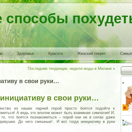
е способы похудет
ем
Здоровье
Красота
Женский секрет
Семья
Последние тенденции, неделя моды в Милане
»
иативу в свои руки…
 инициативу в свои руки…
нство из наших парней порой просто боятся подойти к
омиться! А ведь это вполне может быть взаимная симпатия! И,
 то, что боятся познакомиться – порой они не в силах даже
девушке. До чего смешные!.. И вот тогда инициативу в руки