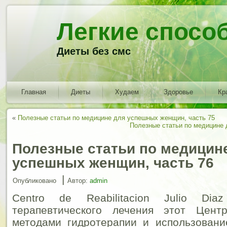
Легкие спосо
Диеты без смс
Главная
Диеты
Худаем
Здоровье
Кр
«
Полезные статьи по медицине для успешных женщин, часть 75
Полезные статьи по медицине 
Полезные статьи по медицин
успешных женщин, часть 76
|
Опубликовано
Автор:
admin
Centro de Reabilitacion Julio Di
терапевтического лечения этот Цент
методами гидротерапии и использовани