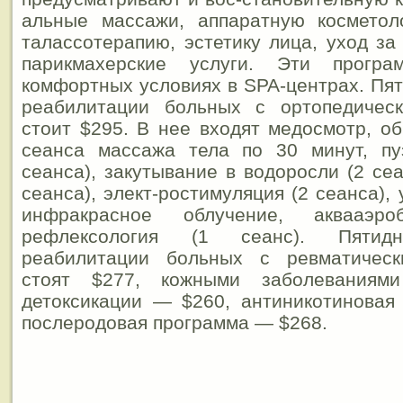
альные массажи, аппаратную косметоло
талассотерапию, эстетику лица, уход за
парикмахерские услуги. Эти прогр
комфортных условиях в SPA-центрах. Пя
реабилитации больных с ортопедичес
стоит $295. В нее входят медосмотр, об
сеанса массажа тела по 30 минут, пу
сеанса), закутывание в водоросли (2 се
сеанса), элект-ростимуляция (2 сеанса), 
инфракрасное облучение, аквааэро
рефлексология (1 сеанс). Пятид
реабилитации больных с ревматическ
стоят $277, кожными заболевания
детоксикации — $260, антиникотиновая
послеродовая программа — $268.