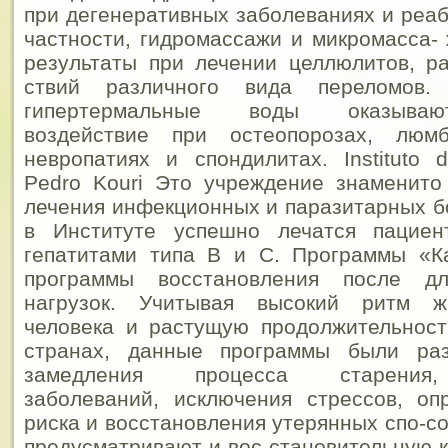
при дегенеративных заболеваниях и реаб
частности, гидромассажи и микромасса-
результаты при лечении целлюлитов, р
ствий различного вида переломо
гипертермальные воды оказываю
воздействие при остеопорозах, люмб
невропатиях и спондилитах.
Instituto 
Pedro Kouri Это учреждение знаменито
лечения инфекционных и паразитарных бо
в Институте успешно лечатся пацие
гепатитами типа В и С. Программы «К
программы восстановления после дл
нагрузок. Учитывая высокий ритм ж
человека и растущую продолжительност
странах, данные программы были ра
замедления процесса старения,
заболеваний, исключения стрессов, оп
риска и восстановления утерянных спо-с
предусматривают и вос-становительную к