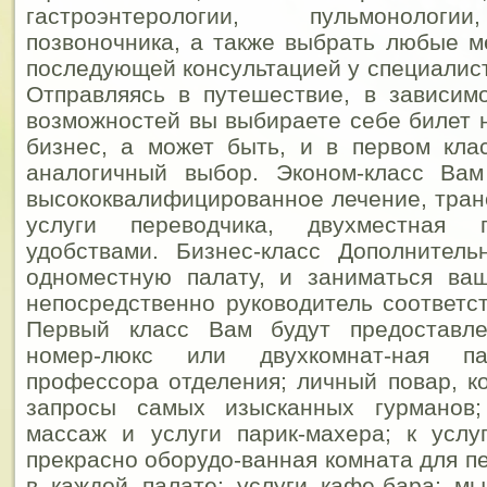
гастроэнтерологии, пульмонологи
позвоночника, а также выбрать любые м
последующей консультацией у специалист
Отправляясь в путешествие, в зависим
возможностей вы выбираете себе билет н
бизнес, а может быть, и в первом клас
аналогичный выбор. Эконом-класс Ва
высококвалифицированное лечение, тран
услуги переводчика, двухместная
удобствами. Бизнес-класс Дополнитель
одноместную палату, и заниматься ва
непосредственно руководитель соответс
Первый класс Вам будут предоставле
номер-люкс или двухкомнат-ная п
профессора отделения; личный повар, к
запросы самых изысканных гурманов;
массаж и услуги парик-махера; к усл
прекрасно оборудо-ванная комната для п
в каждой палате; услуги кафе-бара; м