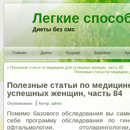
Легкие спосо
Диеты без смс
Главная
Диеты
Худаем
Здоровье
Кр
«
Полезные статьи по медицине для успешных женщин, часть 83
Полезные статьи по медицине 
Полезные статьи по медицин
успешных женщин, часть 84
|
Опубликовано
Автор:
admin
Помимо базового обследования вы сами
себе программу обследования по гине
офтальмологии, отоларинголог