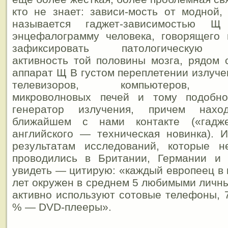
кто не знает: зависи-мость от модной,
называется гаджет-зависимостью Щ
энцефалограмму человека, говорящего 
зафиксировать патологическую м
активность той половины мозга, рядом 
аппарат Щ В густом переплетении излуч
телевизоров, компьютеров, рад
микроволновых печей и тому подобно
генератор излучения, причем нах
ближайшем с нами контакте («гадж
английского — техническая новинка). 
результатам исследований, которые н
проводились в Британии, Германии и
увидеть — цитирую: «каждый европеец в 
лет окружен в среднем 5 любимыми личн
активно используют сотовые телефоны, 
% — DVD-плееры».