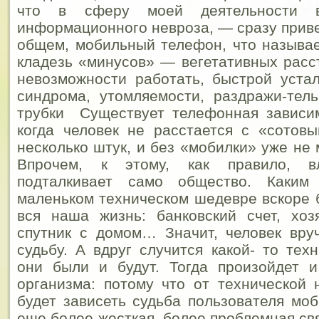
что в сферу моей деятельности 
информационного невроза, — сразу приве
общем, мобильный телефон, что называ
кладезь «минусов» — вегетативных расст
невозможности работать, быстрой устал
синдрома, утомляемости, раздражи-тел
трубки Существует телефонная зависим
когда человек не расстается с «сотов
несколько штук, и без «мобилки» уже не
Впрочем, к этому, как правило, в
подталкивает само общество. Каки
маленьком техническом шедевре вскоре 
вся наша жизнь: банковский счет, хоз
спутник с домом… Значит, человек вру
судьбу. А вдруг случится какой- то тех
они были и будут. Тогда произойдет и
организма: потому что от технической
будет зависеть судьба пользователя моб
еще более жесткая, более проблемная связ