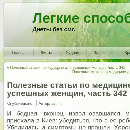
Легкие спосо
Диеты без смс
Главная
Диеты
Худаем
Здоровье
Кр
«
Полезные статьи по медицине для успешных женщин, часть 341
Полезные статьи по медицине д
Полезные статьи по медицин
успешных женщин, часть 342
|
Опубликовано
Автор:
admin
И бедная, вконец изволновавшаяся м
приехала в Киев: убедиться, что с ее реб
Убедилась, а симптомы не прошли. Хорош