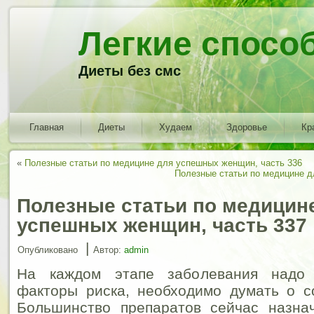
Легкие спосо
Диеты без смс
Главная
Диеты
Худаем
Здоровье
Кр
«
Полезные статьи по медицине для успешных женщин, часть 336
Полезные статьи по медицине д
Полезные статьи по медицин
успешных женщин, часть 337
|
Опубликовано
Автор:
admin
На каждом этапе заболевания надо 
факторы риска, необходимо думать о с
Большинство препаратов сейчас назна