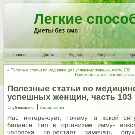
Легкие спосо
Диеты без смс
Главная
Диеты
Худаем
Здоровье
Кр
«
Полезные статьи по медицине для успешных женщин, часть 102
Полезные статьи по медицине д
Полезные статьи по медицин
успешных женщин, часть 103
|
Опубликовано
Автор:
admin
Нас интере-сует, почему, в какой си
балансе сил в организме имму- ноко
человека пе-рестает замечать опу