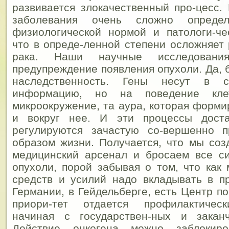
развивается злокачественный про-цесс.
заболевания очень сложно опреде
физиологической нормой и патологи-че
что в опреде-ленной степени осложняет
рака. Наши научные исследовани
предупреждение появления опухоли.
Да, 
наследственность. Гены несут в с
информацию, но на поведение кл
микроокружение, та аура, которая форми
и вокруг нее. И эти процессы доста
регулируются зачастую со-вершенно 
образом жизни. Получается, что мы соз
медицинский арсенал и бросаем все с
опухоли, порой забывая о том, что как
средств и усилий надо вкладывать в п
Германии, в Гейдельберге, есть Центр по
приори-тет отдается профилактическ
начиная с государствен-ных и закан
Действие онкогена можно заблокиро