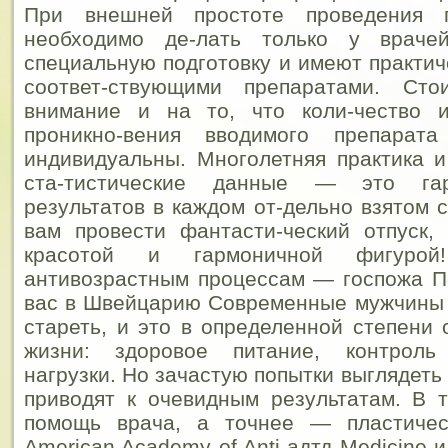
При внешней простоте проведения 
необходимо де-лать только у враче
специальную подготовку и имеют практич
соответ-ствующими препаратами. Сто
внимание и на то, что коли-чество 
проникно-вения вводимого препара
индивидуальны.
Многолетняя практика 
ста-тистические данные — это гар
результатов в каждом от-дельно взятом 
вам провести фантасти-ческий отпуск,
красотой и гармоничной фигурой
антивозрастным процессам — госпожа П
вас в Швейцарию Современные мужчины 
стареть, и это в определенной степени 
жизни: здоровое питание, контроль
нагрузки. Но зачастую попытки выглядеть
приводят к очевидным результатам. В 
помощь врача, а точнее — пластичес
American Academy of Anti-адтд Medicine 