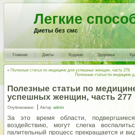
Легкие спосо
Диеты без смс
Главная
Диеты
Худаем
Здоровье
Кр
«
Полезные статьи по медицине для успешных женщин, часть 276
Полезные статьи по медицине д
Полезные статьи по медицин
успешных женщин, часть 277
|
Опубликовано
Автор:
admin
За это время области, подвергшиеся
воздействию, могут слегка воспалить
палительный процесс прекращается и вид