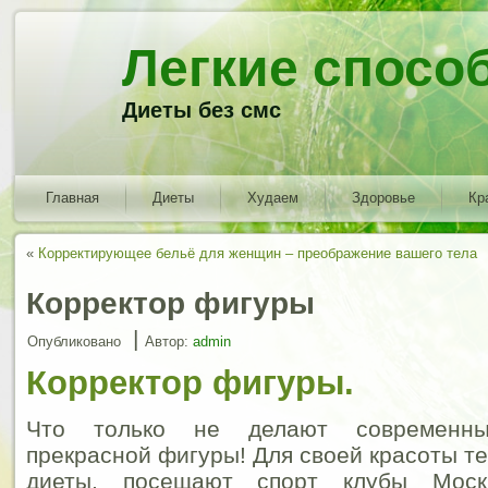
Легкие спосо
Диеты без смс
Главная
Диеты
Худаем
Здоровье
Кр
«
Корректирующее бельё для женщин – преображение вашего тела
Корректор фигуры
|
Опубликовано
Автор:
admin
Корректор фигуры.
Что только не делают современн
прекрасной фигуры! Для своей красоты т
диеты, посещают спорт клубы Моск