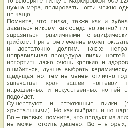
то выберите пилку с маркировкой 900-12
нужна мера, полировать ногти можно оди
не чаще.
Помните, что пилка, также как и зубн
даваться никому, как средство личной ги
заразиться различными специфичес
грибком. При этом лечение может оказат
и достаточно долгим. Также непр
неправильная процедура пилки ногтей
испортить даже очень крепкие и здоро
ошибиться, лучше выбрать керамическу
щадящая, но, тем не менее, отлично под
запечатает края вашей ногтевой 
наращенных и искусственных ногтей о
подойдет.
Существуют и стеклянные пилки 
хрустальными). Но как выбрать и не нар
Во – первых, помните, что продукт из эт
не может стоить дешево. Во – вторых,