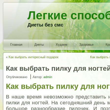
Легкие спосо
Диеты без смс
Главная
Диеты
Худаем
Здоровье
Кр
«
Как выбрать интересный подарок
Как выбрать
Как выбрать пилку для ногте
|
Опубликовано
Автор:
admin
Как выбрать пилку для но
В наше время невозможно представить 
пилки для ногтей. На сегодняшний день 
большое разнообразие пилочек. И поэ