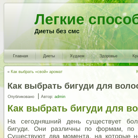
Легкие спосо
Диеты без смс
Главная
Диеты
Худаем
Здоровье
Кр
«
Как выбрать «свой» аромат
Как выбрать бигуди для воло
|
Опубликовано
Автор:
admin
Как выбрать бигуди для во
На сегодняшний день существует бол
бигуди. Они различны по формам, по
Существуют два момента, на которые н