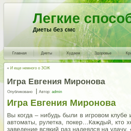
Легкие спосо
Диеты без смс
Главная
Диеты
Худаем
Здоровье
Кр
«
И еще немного о ЗОЖ
Игра Евгения Миронова
|
Опубликовано
Автор:
admin
Игра Евгения Миронова
Вы когда – нибудь были в игровом клубе
автоматы, рулетка, покер…Каждый, кто х
заведение всякий раз надеялся на удачу.