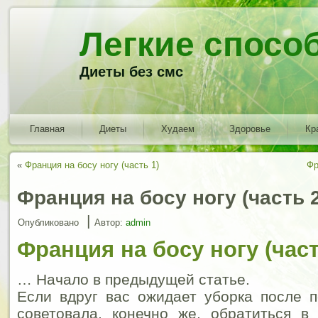
Легкие спосо
Диеты без смс
Главная
Диеты
Худаем
Здоровье
Кр
«
Франция на босу ногу (часть 1)
Фр
Франция на босу ногу (часть 2
|
Опубликовано
Автор:
admin
Франция на босу ногу (част
… Начало в предыдущей статье.
Если вдруг вас ожидает уборка после 
советовала, конечно же, обратиться в