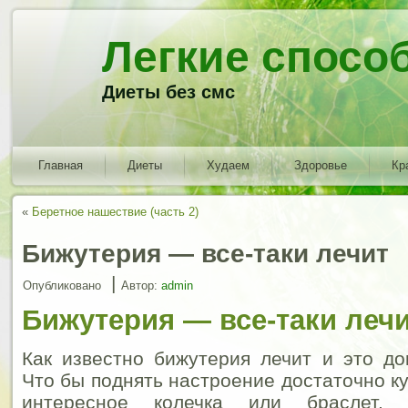
Легкие спосо
Диеты без смс
Главная
Диеты
Худаем
Здоровье
Кр
«
Беретное нашествие (часть 2)
Бижутерия — все-таки лечит
|
Опубликовано
Автор:
admin
Бижутерия — все-таки лечи
Как известно бижутерия лечит и это до
Что бы поднять настроение достаточно к
интересное колечка или браслет. 