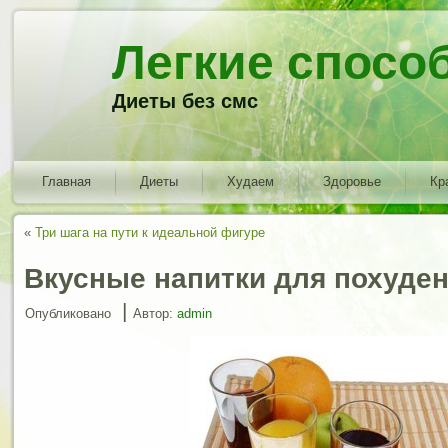
Легкие спосо
Диеты без смс
Главная
Диеты
Худаем
Здоровье
Кр
«
Три шага на пути к идеальной фигуре
Вкусные напитки для похуде
|
Опубликовано
Автор:
admin