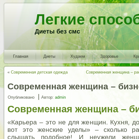
Легкие спосо
Диеты без смс
Главная
Диеты
Худаем
Здоровье
Кр
«
Современная детская одежда
Современная женщина – ра
Современная женщина – биз
|
Опубликовано
Автор:
admin
Современная женщина – б
«Карьера – это не для женщин. Кухня, д
вот это женские уделы» – сколько р
слышать подобное! И неужели женщ