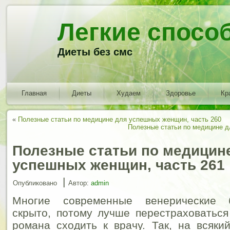
Легкие спосо
Диеты без смс
Главная
Диеты
Худаем
Здоровье
Кр
«
Полезные статьи по медицине для успешных женщин, часть 260
Полезные статьи по медицине д
Полезные статьи по медицин
успешных женщин, часть 261
|
Опубликовано
Автор:
admin
Многие современные венерические 
скрыто, потому лучше перестраховаться
романа сходить к врачу. Так, на всяки