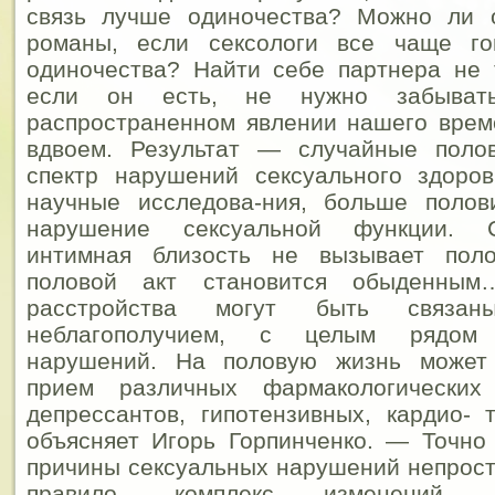
связь лучше одиночества? Можно ли 
романы, если сексологи все чаще го
одиночества? Найти себе партнера не 
если он есть, не нужно забыва
распространенном явлении нашего врем
вдвоем.
Результат — случайные поло
спектр нарушений сексуального здоров
научные исследова-ния, больше поло
нарушение сексуальной функции. С
интимная близость не вызывает поло
половой акт становится обыденны
расстройства могут быть связа
неблагополучием, с целым рядом п
нарушений. На половую жизнь может 
прием различных фармакологических 
депрессантов, гипотензивных, кардио-
объясняет Игорь Горпинченко. — Точно
причины сексуальных нарушений непросто
правило, комплекс изменений пси