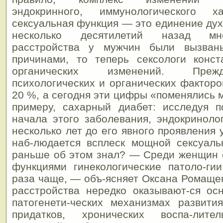
эндокринного, иммунологического ха
сексуальная функция — это единение дух
несколько десятилетий назад мн
расстройства у мужчин были вызваны
причинами, то теперь сексологи конст
органических изменений. Преж
психологических и органических факторо
20 %, а сегодня эти цифры «поменялись 
примеру, сахарный диабет: исследуя 
начала этого заболевания, эндокринолог
несколько лет до его явного проявления
наб-людается всплеск мощной сексуаль
раньше об этом знал? — Среди женщин 
функциями гинекологические патоло-ги
раза чаще, — объ-ясняет Оксана Ромаще
расстройства нередко оказывают-ся ос
патогенети-ческих механизмах развити
придатков, хронических воспа-лите