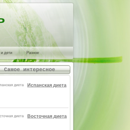
ь
 и дети
Разное
Самое интересное
Испанская диета
Восточная диета