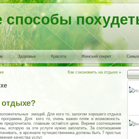
е способы похудет
ем
Здоровье
Красота
Женский секрет
Семья
ке
Как сэкономить на отдыхе
»
ыхе
а отдыхе?
положительных эмоций. Для кого то, залогом хорошего отдыха
 программа. Для кого то, очень важен пляж и возможность
не предпочитали, главным остаётся цена. Вернее соотношение
ны, которую за эти услуги нужно заплатить. За соотношение
плачивать, в арсенале путешественника должны быть 7 простых
ижения качества услуг.