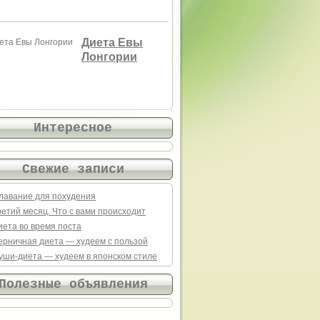
Диета Евы
Лонгории
Интересное
Свежие записи
лавание для похудения
ретий месяц. Что с вами происходит
иета во время поста
ерничная диета — худеем с пользой
уши-диета — худеем в японском стиле
Полезные объявления