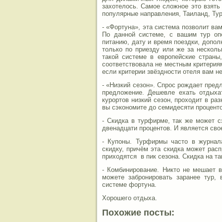
захотелось. Самое сложное это взять
популярные направления, Таиланд, Тур
- «Фортуна», эта система позволит ва
По данной системе, с вашим тур оп
питанию, дату и время поездки, допол
только по приезду или же за несколь
такой системе в европейские страны
соответствовала не местным критерия
если критерии звёздности отеля вам н
- «Низкий сезон». Спрос рождает пред
предложение. Дешевле ехать отдыхат
курортов низкий сезон, проходит в раз
вы сэкономите до семидесяти проценто
- Скидка в турфирме, так же может с
двенадцати процентов. И является сво
- Купоны. Турфирмы часто в журнал
скидку, причём эта скидка может расп
приходятся в пик сезона. Скидка на т
- Комбинирование. Никто не мешает 
можете забронировать заранее тур, 
системе фортуна.
Хорошего отдыха.
Похожие посты: