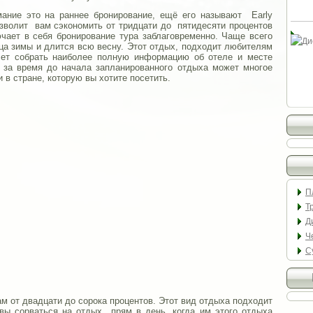
мание это на раннее бронирование, ещё его называют Early
озволит вам сэкономить от тридцати до пятидесяти процентов
чает в себя бронирование тура заблаговременно. Чаще всего
нца зимы и длится всю весну. Этот отдых, подходит любителям
чет собрать наиболее полную информацию об отеле и месте
, за время до начала запланированного отдыха может многое
и в стране, которую вы хотите посетить.
П
Т
Д
Ч
С
ам от двадцати до сорока процентов. Этот вид отдыха подходит
вы сорваться на отдых прям в день, когда им этого отдыха