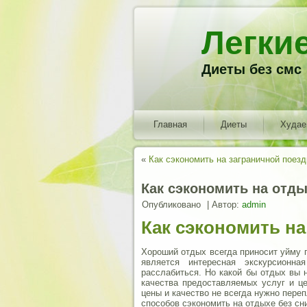
Легки
Диеты без смс
Главная
Диеты
Худа
«
Как сэкономить на заграничной поезд
Как сэкономить на отд
Опубликовано
|
Автор:
admin
Как сэкономить н
Хороший отдых всегда приносит уйму 
является интересная экскурсионная
расслабиться. Но какой бы отдых вы 
качества предоставляемых услуг и це
цены и качество не всегда нужно пере
способов сэкономить на отдыхе без сн