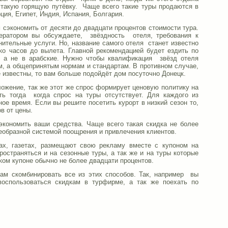
 такую горящую путёвку. Чаще всего такие туры продаются в
ция, Египет, Индия, Испания, Болгария.
м сэкономить от десяти до двадцати процентов стоимости тура.
ератором вы обсуждаете, звёздность отеля, требования к
нительные услуги. Но, название самого отеля станет известно
ко часов до вылета. Главной рекомендацией будет ездить по
, а не в арабские. Нужно чтобы квалификация звёзд отеля
м, а общепринятым нормам и стандартам. В противном случае,
е известны, то вам больше подойдёт дом посуточно Донецк.
ложение, так же этот же спрос формирует ценовую политику на
ь тогда когда спрос на туры отсутствует. Для каждого из
ное время. Если вы решите посетить курорт в низкий сезон то,
в от цены.
экономить ваши средства. Чаще всего такая скидка не более
еобразной системой поощрения и привлечения клиентов.
ах, газетах, размещают свою рекламу вместе с купоном на
ространяться и на сезонные туры, а так же и на туры которые
аком купоне обычно не более двадцати процентов.
вам скомбинировать все из этих способов. Так, например вы
воспользоваться скидкам в турфирме, а так же поехать по