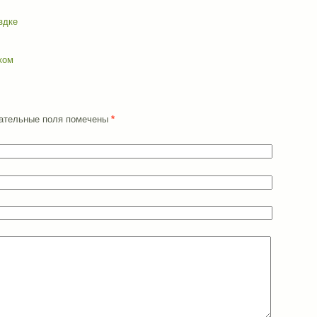
здке
ком
язательные поля помечены
*